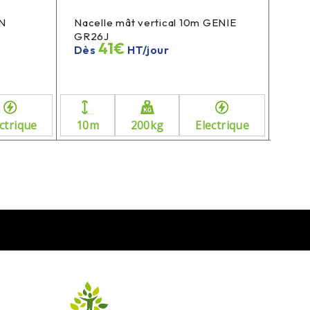
TN
Nacelle mât vertical 10m GENIE
Nace
GR26J
MV8
41€
Dès
HT/jour
Dè
ctrique
10m
200kg
Electrique
8.1