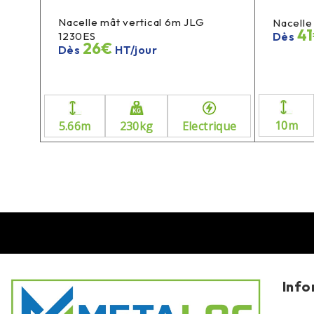
Nacelle mât vertical 6m JLG
12E
Nacelle
4
1230ES
Dès
26€
Dès
HT/jour
rique
10m
5.66m
230kg
Electrique
Info