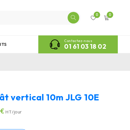
0
0
Contactez-nous
ITS
01 61 03 18 02
ât vertical 10m JLG 10E
1€
HT/jour