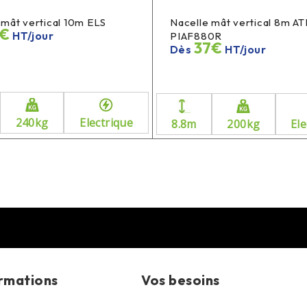
 mât vertical 10m ELS
Nacelle mât vertical 8m A
1€
HT/jour
PIAF880R
37€
Dès
HT/jour
240kg
Electrique
8.8m
200kg
Ele
rmations
Vos besoins