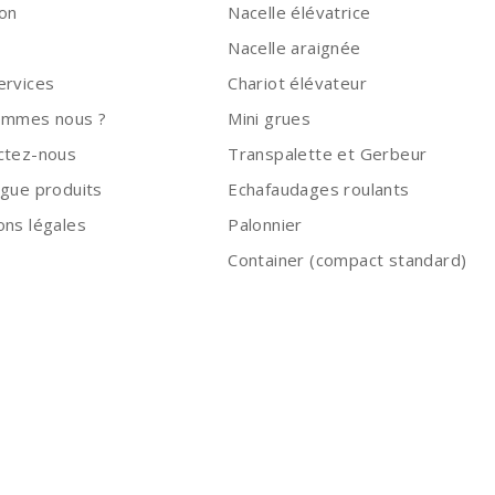
ion
Nacelle élévatrice
Nacelle araignée
ervices
Chariot élévateur
ommes nous ?
Mini grues
ctez-nous
Transpalette et Gerbeur
ogue produits
Echafaudages roulants
ons légales
Palonnier
Container (compact standard)